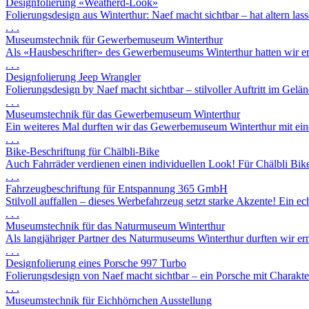
Designfolierung «Weatherd-Look»
Folierungsdesign aus Winterthur: Naef macht sichtbar – hat altern las
. . .
Museumstechnik für Gewerbemuseum Winterthur
Als «Hausbeschrifter» des Gewerbemuseums Winterthur hatten wir ern
. . .
Designfolierung Jeep Wrangler
Folierungsdesign by Naef macht sichtbar – stilvoller Auftritt im Gelän
. . .
Museumstechnik für das Gewerbemuseum Winterthur
Ein weiteres Mal durften wir das Gewerbemuseum Winterthur mit eine
. . .
Bike-Beschriftung für Chälbli-Bike
Auch Fahrräder verdienen einen individuellen Look! Für Chälbli Bikes
. . .
Fahrzeugbeschriftung für Entspannung 365 GmbH
Stilvoll auffallen – dieses Werbefahrzeug setzt starke Akzente! Ein ech
. . .
Museumstechnik für das Naturmuseum Winterthur
Als langjähriger Partner des Naturmuseums Winterthur durften wir erne
. . .
Designfolierung eines Porsche 997 Turbo
Folierungsdesign von Naef macht sichtbar – ein Porsche mit Charakte
. . .
Museumstechnik für Eichhörnchen Ausstellung