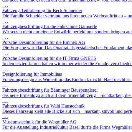
. . .
Fahrzeug-Teilfolierung für Beck Schneider
Die Familie Schneider vertraute uns ihren neuen Werbeauftritt an – un
. . .
Fahrzeugbeschriftung für die Fahrschule Gämperle
Wir setzen nicht nur eigene Entwürfe perfekt um, sondern bringen auc
. . .
Porsche Designfolierung für die Emineo AG
Die Vorgabe war klar: Das Quadrat als gestalterisches Fundament, da
. . .
Porsche Designfolierung für die IT-Firma GNETS
In den letzten Jahren hatten wir immer wieder die Freude, verschiede
. . .
Designfolierung für Immobilitas
Folierungsdesign aus Winterthur, das Eindruck macht: Naef macht sichtb
. . .
Fahrzeugbeschriftung für Bänninger Bauspenglerei
das neue firmenlogo auch auf dem firmenfahrzeug – Sichtbarkeit, die be
. . .
Fahrzeugbeschriftung für Walti Haustechnik
Dieses Fahrzeug zieht alle Blicke auf sich – markant, stilvoll und perfe
. . .
Museumstechnik für die Wegmüller AG
Für die Ausstellung IndustrieKultur Basel durfte die Firma Wegmüller