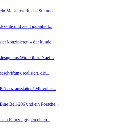
in Meisterwerk, das Stil und...
zente und zieht garantiert...
er konzipieren – der kunde...
esign aus Winterthur: Naef...
hriftung realisiert, die...
äsenz ausstatten! Mit voller...
Eine Bell-206 und ein Porsche...
nsten Fahrzeugtypen einen...