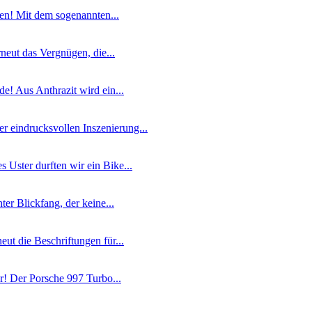
sen! Mit dem sogenannten...
eut das Vergnügen, die...
de! Aus Anthrazit wird ein...
r eindrucksvollen Inszenierung...
 Uster durften wir ein Bike...
ter Blickfang, der keine...
ut die Beschriftungen für...
r! Der Porsche 997 Turbo...