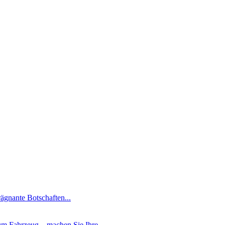
ägnante Botschaften...
m Fahrzeug – machen Sie Ihre...