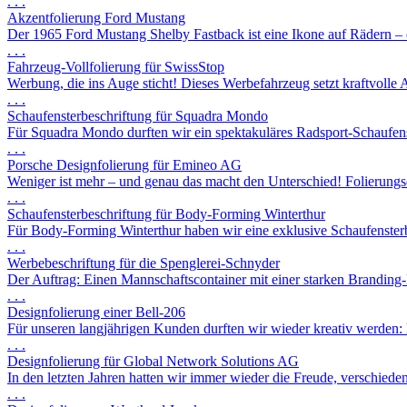
. . .
Akzentfolierung Ford Mustang
Der 1965 Ford Mustang Shelby Fastback ist eine Ikone auf Rädern – e
. . .
Fahrzeug-Vollfolierung für SwissStop
Werbung, die ins Auge sticht! Dieses Werbefahrzeug setzt kraftvolle Ak
. . .
Schaufensterbeschriftung für Squadra Mondo
Für Squadra Mondo durften wir ein spektakuläres Radsport-Schaufenst
. . .
Porsche Designfolierung für Emineo AG
Weniger ist mehr – und genau das macht den Unterschied! Folierungsd
. . .
Schaufensterbeschriftung für Body-Forming Winterthur
Für Body-Forming Winterthur haben wir eine exklusive Schaufensterbesc
. . .
Werbebeschriftung für die Spenglerei-Schnyder
Der Auftrag: Einen Mannschaftscontainer mit einer starken Branding-Pr
. . .
Designfolierung einer Bell-206
Für unseren langjährigen Kunden durften wir wieder kreativ werden: 
. . .
Designfolierung für Global Network Solutions AG
In den letzten Jahren hatten wir immer wieder die Freude, verschiede
. . .