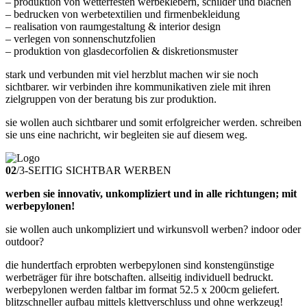
– produktion von wetterfesten werbeklebern, schilder und blachen
– bedrucken von werbetextilien und firmenbekleidung
– realisation von raumgestaltung & interior design
– verlegen von sonnenschutzfolien
– produktion von glasdecorfolien & diskretionsmuster
stark und verbunden mit viel herzblut machen wir sie noch
sichtbarer. wir verbinden ihre kommunikativen ziele mit ihren
zielgruppen von der beratung bis zur produktion.
sie wollen auch sichtbarer und somit erfolgreicher werden. schreiben
sie uns eine nachricht, wir begleiten sie auf diesem weg.
02
/
3-SEITIG SICHTBAR WERBEN
werben sie innovativ, unkompliziert und in alle richtungen; mit
werbepylonen!
sie wollen auch unkompliziert und wirkunsvoll werben? indoor oder
outdoor?
die hundertfach erprobten werbepylonen sind konstengünstige
werbeträger für ihre botschaften. allseitig individuell bedruckt.
werbepylonen werden faltbar im format 52.5 x 200cm geliefert.
blitzschneller aufbau mittels klettverschluss und ohne werkzeug!