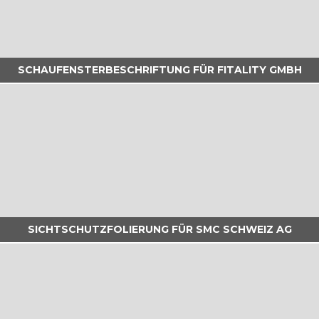
SCHAUFENSTERBESCHRIFTUNG FÜR FITALITY GMBH
allegra das einzigartige kita-konzept von pop e
poppa wurde von naef macht sichtbar mit viel
liebe...
. . .
SICHTSCHUTZFOLIERUNG FÜR SMC SCHWEIZ AG
zwei standorte, ein starker auftritt – sichtbarkeit
mit stil für fitality! wir durften wir eine...
. . .