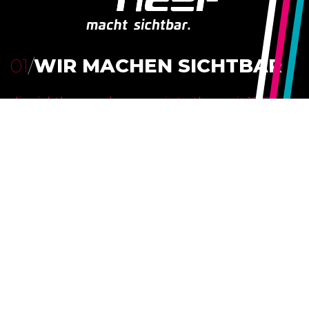
01
/
WIR MACHEN SICHTBAR
die sichtbar macher aus winterthur; seit 1979
unser versprechen:
wir sind ein starkes team aus winterthur, das mit
viel herzblut täglich daran arbeitet, sie, ihr
produkt oder ihre dienstleistung noch
sichtbarer zu machen.
werbegrafik
– entwicklung von logo-design
– kreation von drucksachen und briefschaften
– gestaltung von broschüren und periodika
– entwicklung von signaletik konzepten