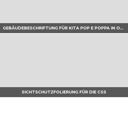
GEBÄUDEBESCHRIFTUNG FÜR KITA POP E POPPA IN OERLIKON
die smc schweiz ag wollte im zuge der büro-
neugestaltung nicht nur ein modernes konzept,
sondern...
. . .
SICHTSCHUTZFOLIERUNG FÜR DIE CSS
für die schweizweit tätige kita-organisation pop e
poppa bringen wir sichtbarkeit mit stil....
. . .