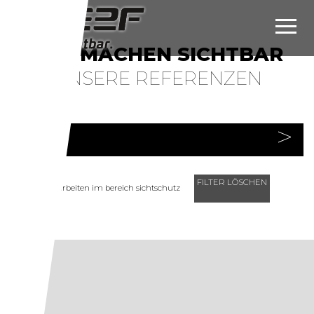
WIR MACHEN SICHTBAR
UNSERE REFERENZEN
>
filter
FILTER LÖSCHEN
alle arbeiten im bereich sichtschutz
werbegrafik
LOGO & DRUCKSACHEN
LOGO & DRUCKSACHEN
INDIVIDUELLE FIRMEN & PRODUKTE-LOGOS
LOGO & DRUCKSACHEN
LOGO & DRUCKSACHEN
BRIEFPAPIERE & VISITENKARTEN
BROSCHÜREN & FLYER