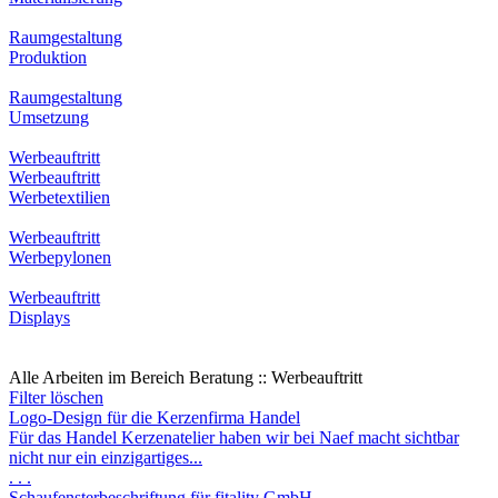
Raumgestaltung
Produktion
Raumgestaltung
Umsetzung
Werbeauftritt
Werbeauftritt
Werbetextilien
Werbeauftritt
Werbepylonen
Werbeauftritt
Displays
Alle Arbeiten im Bereich Beratung :: Werbeauftritt
Filter löschen
Logo-Design für die Kerzenfirma Handel
Für das Handel Kerzenatelier haben wir bei Naef macht sichtbar
nicht nur ein einzigartiges...
. . .
Schaufensterbeschriftung für fitality GmbH