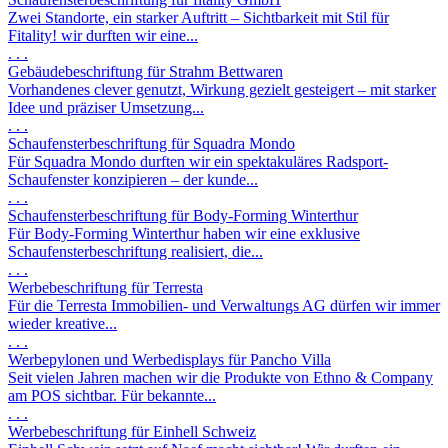
Zwei Standorte, ein starker Auftritt – Sichtbarkeit mit Stil für
Fitality! wir durften wir eine...
. . .
Gebäudebeschriftung für Strahm Bettwaren
Vorhandenes clever genutzt, Wirkung gezielt gesteigert – mit starker
Idee und präziser Umsetzung...
. . .
Schaufensterbeschriftung für Squadra Mondo
Für Squadra Mondo durften wir ein spektakuläres Radsport-
Schaufenster konzipieren – der kunde...
. . .
Schaufensterbeschriftung für Body-Forming Winterthur
Für Body-Forming Winterthur haben wir eine exklusive
Schaufensterbeschriftung realisiert, die...
. . .
Werbebeschriftung für Terresta
Für die Terresta Immobilien- und Verwaltungs AG dürfen wir immer
wieder kreative...
. . .
Werbepylonen und Werbedisplays für Pancho Villa
Seit vielen Jahren machen wir die Produkte von Ethno & Company
am POS sichtbar. Für bekannte...
. . .
Werbebeschriftung für Einhell Schweiz