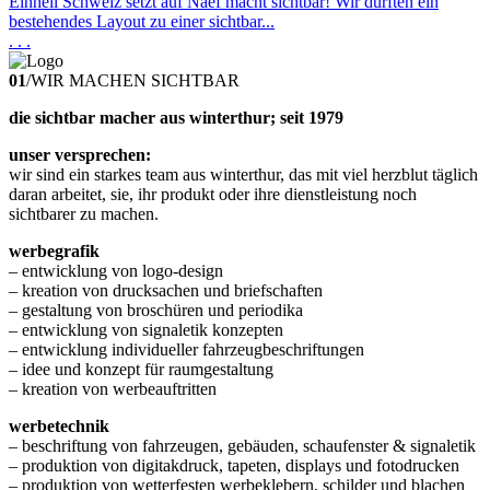
Einhell Schweiz setzt auf Naef macht sichtbar! Wir durften ein
bestehendes Layout zu einer sichtbar...
. . .
01
/
WIR MACHEN SICHTBAR
die sichtbar macher aus winterthur; seit 1979
unser versprechen:
wir sind ein starkes team aus winterthur, das mit viel herzblut täglich
daran arbeitet, sie, ihr produkt oder ihre dienstleistung noch
sichtbarer zu machen.
werbegrafik
– entwicklung von logo-design
– kreation von drucksachen und briefschaften
– gestaltung von broschüren und periodika
– entwicklung von signaletik konzepten
– entwicklung individueller fahrzeugbeschriftungen
– idee und konzept für raumgestaltung
– kreation von werbeauftritten
werbetechnik
– beschriftung von fahrzeugen, gebäuden, schaufenster & signaletik
– produktion von digitakdruck, tapeten, displays und fotodrucken
– produktion von wetterfesten werbeklebern, schilder und blachen