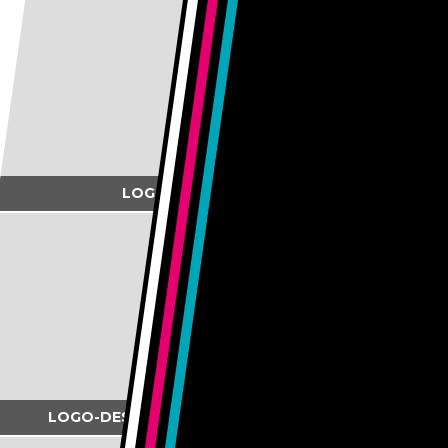
mit leidenschaft im forstbereich tätig ist, durften...
. . .
LOGO-DESIGN FÜR PADRIN
montagefertig, ei90-zertifiziert, wasserfest – diese
komplettlösung zur abschottung von...
. . .
LOGO-DESIGN UND DRUCKSACHEN FÜR RADIX
sgrafits engiadinais – wandkunst mit geschichte.