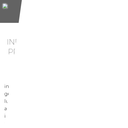
LOGO-DESIGN &
DRUCKSACHEN
INDIVIDUELLES FIRMEN ODER
PRODUKTE LOGO ERSTELLEN
LASSEN
in einer kostenlosen erstberatung nehmen wir
gemeinsam ihre aktuelle sichtbarkeit unter die
lupe. wir analysieren, wie ihr unternehmen nach
aussen wahrgenommen wird, und prüfen, ob
ihre kommunikations- und kontaktpunkte
zeitgemäss, aktuell und einheitlich gestaltet