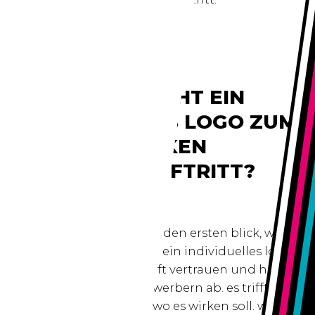
anschauen...
WAS MACHT EIN
INDIVIDUELLES LOGO ZUM
STARKEN
WERBEAUFTRITT?
ein starkes logo zeigt auf den ersten blick, wofür
ihr unternehmen steht. ein individuelles logo
wirkt professionell, schafft vertrauen und hebt
sie klar von ihren mitbewerbern ab. es trifft ihre
zielgruppe genau dort, wo es wirken soll. wir