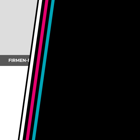
die kunstvollen sgraffiti haben ihre wurzeln im...
. . .
FIRMEN-BROSCHÜRE FÜR HANDELS KERZENATELIER
naef macht sichtbar durfte einen frischen,
einprägsamen visuellen auftritt gestalten! die...
. . .
für das handel kerzenatelier haben wir bei naef