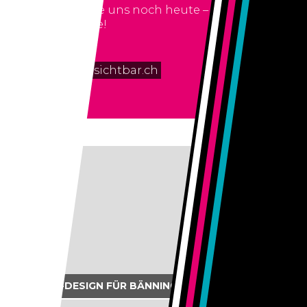
kontaktieren sie uns noch heute – wir freuen uns
auf ihre anfrage!
052 363 26 00
naef@macht-sichtbar.ch
LOGO-DESIGN FÜR BÄNNINGER BAUSPENGLEREI