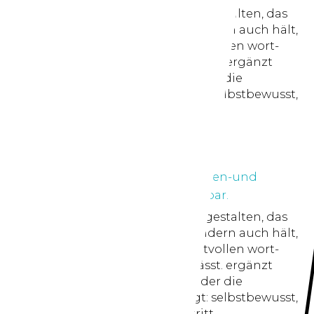
für movoco durften wir ein logo gestalten, das
nicht nur optisch überzeugt, sondern auch hält,
was es verspricht – mit einer kraftvollen wort-
bildmarke, die eindruck hinterlässt. ergänzt
durch einen prägnanten claim, der die
leistungen auf den punkt bringt: selbstbewusst,
wiedererkennbar, stark im auftritt.
anschauen...
für movoco durften wir ein logo gestalten, das
nicht nur optisch überzeugt, sondern auch hält,
was es verspricht – mit einer kraftvollen wort-
bildmarke, die eindruck hinterlässt. ergänzt
durch einen prägnanten claim, der die
leistungen auf den punkt bringt: selbstbewusst,
wiedererkennbar, stark im auftritt.