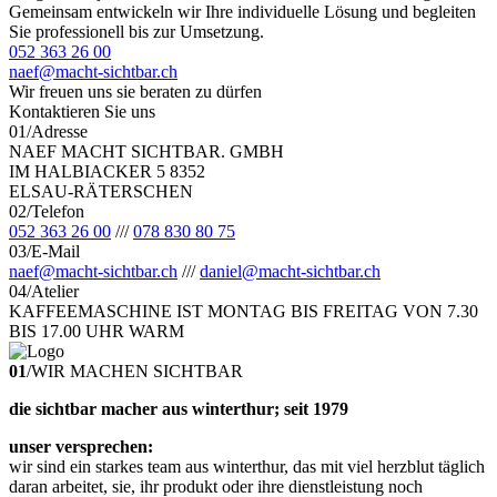
Gemeinsam entwickeln wir Ihre individuelle Lösung und begleiten
Sie professionell bis zur Umsetzung.
052 363 26 00
naef@macht-sichtbar.ch
Wir freuen uns sie beraten zu dürfen
Kontaktieren Sie uns
01
/
Adresse
NAEF MACHT SICHTBAR. GMBH
IM HALBIACKER 5 8352
ELSAU-RÄTERSCHEN
02
/
Telefon
052 363 26 00
/
/
/
078 830 80 75
03
/
E-Mail
naef@macht-sichtbar.ch
/
/
/
daniel@macht-sichtbar.ch
04
/
Atelier
KAFFEEMASCHINE IST MONTAG BIS FREITAG VON 7.30
BIS 17.00 UHR WARM
01
/
WIR MACHEN SICHTBAR
die sichtbar macher aus winterthur; seit 1979
unser versprechen:
wir sind ein starkes team aus winterthur, das mit viel herzblut täglich
daran arbeitet, sie, ihr produkt oder ihre dienstleistung noch