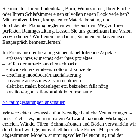
Sie möchten Ihrem Ladenlokal, Büro, Wohnzimmer, Ihrer Küche
oder Ihrem Schlafzimmer einen stilvollen neuen Look verleihen?
Mit kreativen Ideen, kompetenter Materialberatung und
durchdachter Planung begleiten wir Sie auf dem Weg zu Ihrer
perfekten Raumgestaltung. Lassen Sie uns gemeinsam Ihre Vision
verwirklichen! Wir freuen uns darauf, Sie in einem kostenlosen
Erstgespräch kennenzulernen!
Im Fokus unserer beratung stehen dabei folgende Aspekte:
– erfassen ihres wunsches oder ihres projektes
– prüfen der umsetzbarkeit/machbarkeit
– entwickeln erster ideen/motto und konzepte
– erstellung moodboard/materialisierung
– passende accessoires zusammentragen
– elektiker, maler, bodenleger etc. beiziehen falls nötig
– kreation/organisation/produktion/umsetzung
>> raumgestaltungen anschauen
Wir verzichten bewusst auf aufwendige bauliche Veränderungen –
unser Ziel ist es, mit minimalem Aufwand maximale Wirkung zu
erzielen. Wände, Türen, Schrankfronten und Böden verwandeln wir
durch hochwertige, individuell bedruckte Folien. Mit perfekt
abgestimmten Möbeln, stimmungsvoller Beleuchtung und den