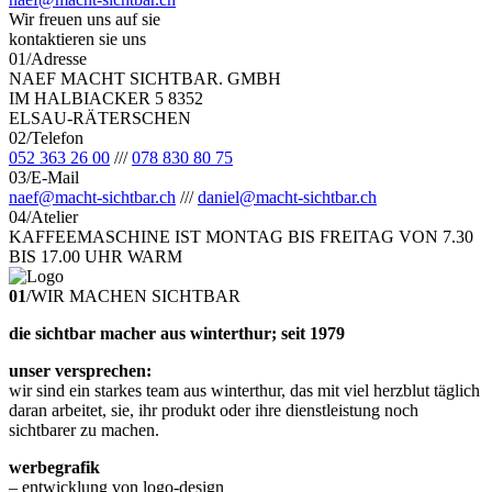
Wir freuen uns auf sie
kontaktieren sie uns
01
/
Adresse
NAEF MACHT SICHTBAR. GMBH
IM HALBIACKER 5 8352
ELSAU-RÄTERSCHEN
02
/
Telefon
052 363 26 00
/
/
/
078 830 80 75
03
/
E-Mail
naef@macht-sichtbar.ch
/
/
/
daniel@macht-sichtbar.ch
04
/
Atelier
KAFFEEMASCHINE IST MONTAG BIS FREITAG VON 7.30
BIS 17.00 UHR WARM
01
/
WIR MACHEN SICHTBAR
die sichtbar macher aus winterthur; seit 1979
unser versprechen:
wir sind ein starkes team aus winterthur, das mit viel herzblut täglich
daran arbeitet, sie, ihr produkt oder ihre dienstleistung noch
sichtbarer zu machen.
werbegrafik
– entwicklung von logo-design