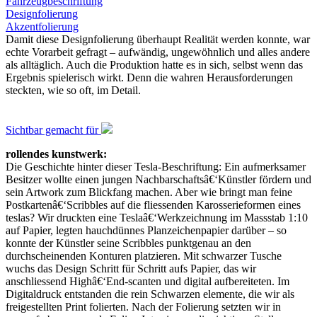
Fahrzeugbeschriftung
Designfolierung
Akzentfolierung
Damit diese Designfolierung überhaupt Realität werden konnte, war
echte Vorarbeit gefragt – aufwändig, ungewöhnlich und alles andere
als alltäglich. Auch die Produktion hatte es in sich, selbst wenn das
Ergebnis spielerisch wirkt. Denn die wahren Herausforderungen
steckten, wie so oft, im Detail.
Sichtbar gemacht für
rollendes kunstwerk:
Die Geschichte hinter dieser Tesla-Beschriftung: Ein aufmerksamer
Besitzer wollte einen jungen Nachbarschaftsâ€‘Künstler fördern und
sein Artwork zum Blickfang machen. Aber wie bringt man feine
Postkartenâ€‘Scribbles auf die fliessenden Karosserieformen eines
teslas? Wir druckten eine Teslaâ€‘Werkzeichnung im Massstab 1:10
auf Papier, legten hauchdünnes Planzeichenpapier darüber – so
konnte der Künstler seine Scribbles punktgenau an den
durchscheinenden Konturen platzieren. Mit schwarzer Tusche
wuchs das Design Schritt für Schritt aufs Papier, das wir
anschliessend Highâ€‘End-scanten und digital aufbereiteten. Im
Digitaldruck entstanden die rein Schwarzen elemente, die wir als
freigestellten Print folierten. Nach der Folierung setzten wir in