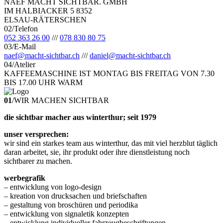
NAEF MACHT SICHTBAR. GMBH
IM HALBIACKER 5 8352
ELSAU-RÄTERSCHEN
02
/
Telefon
052 363 26 00
/
/
/
078 830 80 75
03
/
E-Mail
naef@macht-sichtbar.ch
/
/
/
daniel@macht-sichtbar.ch
04
/
Atelier
KAFFEEMASCHINE IST MONTAG BIS FREITAG VON 7.30
BIS 17.00 UHR WARM
01
/
WIR MACHEN SICHTBAR
die sichtbar macher aus winterthur; seit 1979
unser versprechen:
wir sind ein starkes team aus winterthur, das mit viel herzblut täglich
daran arbeitet, sie, ihr produkt oder ihre dienstleistung noch
sichtbarer zu machen.
werbegrafik
– entwicklung von logo-design
– kreation von drucksachen und briefschaften
– gestaltung von broschüren und periodika
– entwicklung von signaletik konzepten
– entwicklung individueller fahrzeugbeschriftungen