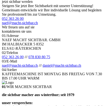
jetzt sichtbar werden
Steigern Sie jetzt Ihre Sichtbarkeit mit unserer Unterstützung!
Gemeinsam entwickeln wir Ihre individuelle Lösung und begleiten
Sie professionell bis zur Umsetzung.
052 363 26 00
naef@macht-sichtbar.ch
Wir freuen uns auf sie
kontaktieren sie uns
01
/
Adresse
NAEF MACHT SICHTBAR. GMBH
IM HALBIACKER 5 8352
ELSAU-RÄTERSCHEN
02
/
Telefon
052 363 26 00
/
/
/
078 830 80 75
03
/
E-Mail
naef@macht-sichtbar.ch
/
/
/
daniel@macht-sichtbar.ch
04
/
Atelier
KAFFEEMASCHINE IST MONTAG BIS FREITAG VON 7.30
BIS 17.00 UHR WARM
01
/
WIR MACHEN SICHTBAR
die sichtbar macher aus winterthur; seit 1979
unser versprechen: