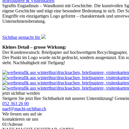
Briefpapiere & Visitenkarten
Sgrafits Engiadinais – Wandkunst mit Geschichte. Die kunstvollen Sgr
eigene Geschichte und trägt eine besondere Bedeutung in sich. Der Sc
Eingriffe ein einzigartiges Logo geformt – charakterstark und unverwe
Unternehmensberatung.
Sichtbar gemacht für
Kleines Detail – grosse Wirkung:
Der Kundenwunsch: Briefpapier auf hochwertigem Recyclingpapier, um
Der Punkt im Logo wurde nicht gedruckt, sondern ausgestanzt. Ein sub
steht. Nachhaltigkeit mit Tiefgang!
jetzt sichtbar werden
Steigern Sie jetzt Ihre Sichtbarkeit mit unserer Unterstützung! Gemei
052 363 26 00
naef@macht-sichtbar.ch
Wir freuen uns auf sie
kontaktieren sie uns
01
/
Adresse