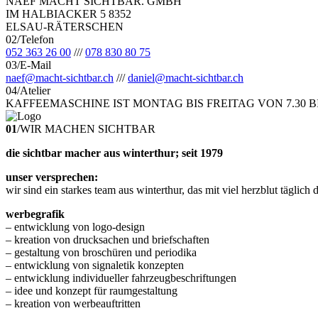
NAEF MACHT SICHTBAR. GMBH
IM HALBIACKER 5 8352
ELSAU-RÄTERSCHEN
02
/
Telefon
052 363 26 00
/
/
/
078 830 80 75
03
/
E-Mail
naef@macht-sichtbar.ch
/
/
/
daniel@macht-sichtbar.ch
04
/
Atelier
KAFFEEMASCHINE IST MONTAG BIS FREITAG VON 7.30 B
01
/
WIR MACHEN SICHTBAR
die sichtbar macher aus winterthur; seit 1979
unser versprechen:
wir sind ein starkes team aus winterthur, das mit viel herzblut täglich 
werbegrafik
– entwicklung von logo-design
– kreation von drucksachen und briefschaften
– gestaltung von broschüren und periodika
– entwicklung von signaletik konzepten
– entwicklung individueller fahrzeugbeschriftungen
– idee und konzept für raumgestaltung
– kreation von werbeauftritten