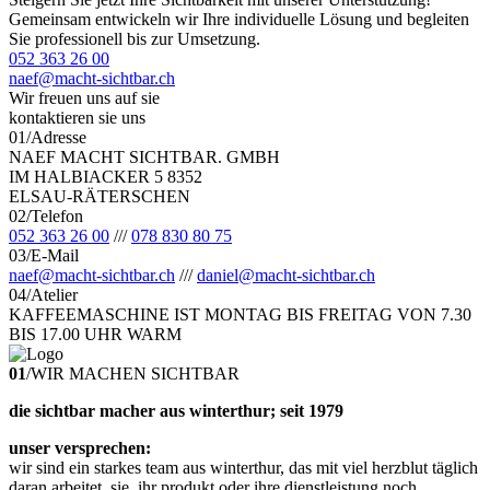
Gemeinsam entwickeln wir Ihre individuelle Lösung und begleiten
Sie professionell bis zur Umsetzung.
052 363 26 00
naef@macht-sichtbar.ch
Wir freuen uns auf sie
kontaktieren sie uns
01
/
Adresse
NAEF MACHT SICHTBAR. GMBH
IM HALBIACKER 5 8352
ELSAU-RÄTERSCHEN
02
/
Telefon
052 363 26 00
/
/
/
078 830 80 75
03
/
E-Mail
naef@macht-sichtbar.ch
/
/
/
daniel@macht-sichtbar.ch
04
/
Atelier
KAFFEEMASCHINE IST MONTAG BIS FREITAG VON 7.30
BIS 17.00 UHR WARM
01
/
WIR MACHEN SICHTBAR
die sichtbar macher aus winterthur; seit 1979
unser versprechen:
wir sind ein starkes team aus winterthur, das mit viel herzblut täglich
daran arbeitet, sie, ihr produkt oder ihre dienstleistung noch